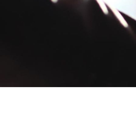
" POURQUOI ALLER CHERCHER AILLEURS CE QUE NOUS AVONS
CHEZ NOUS ! "