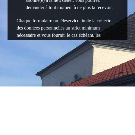
abonné(e) à la newsletter, vous pourrez
demander à tout moment à ne plus la recevoir.
Chaque formulaire ou téléservice limite la collecte
des données personnelles au strict minimum
nécessaire et vous fournit, le cas échéant, les
précisions supplémentaires nécessaires quant au
traitement de vos données.
Vos données sont confidentielles et ne
sont cédées à aucun tiers sans votre
information et votre consentement
préalable. Elles ne sont destinées qu’au
propriétaire du site, SIGNATUR, et le cas
échéant à ses sous-traitants
contractuellement habilités par
SIGNATUR à les traiter pour des raisons
légitimes techniques ou commerciales :
Agence web Coteo